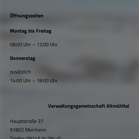
g
e
Öffnungszeiten
L
Montag bis Freitag
i
08:00 Uhr – 12:00 Uhr
n
Donnerstag
k
s
zusätzlich
14:00 Uhr – 18:00 Uhr
,
Ö
Verwaltungsgemeinschaft Altmühltal
f
Hauptstraße 37
f
91802 Meinheim
n
Telefon
09146 94294-0