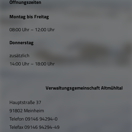
Öffnungszeiten
L
Montag bis Freitag
i
08:00 Uhr – 12:00 Uhr
n
Donnerstag
k
s
zusätzlich
14:00 Uhr – 18:00 Uhr
,
Ö
Verwaltungsgemeinschaft Altmühltal
f
Hauptstraße 37
f
91802 Meinheim
n
Telefon
09146 94294-0
u
Telefax
09146 94294-49