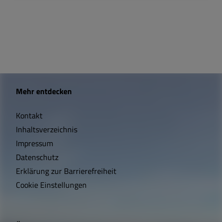
W
Mehr entdecken
i
Kontakt
c
Inhaltsverzeichnis
h
Impressum
t
Datenschutz
Erklärung zur Barrierefreiheit
i
Cookie Einstellungen
g
e