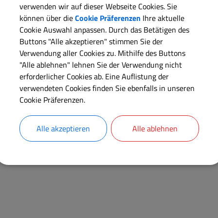
Kontakt:
verwenden wir auf dieser Webseite Cookies. Sie
Frau
Christa
Singer
können über die
Cookie Präferenzen
Ihre aktuelle
Cookie Auswahl anpassen. Durch das Betätigen des
Buttons "Alle akzeptieren" stimmen Sie der
Anschrift
Verwendung aller Cookies zu. Mithilfe des Buttons
Hauptstraße
6
"Alle ablehnen" lehnen Sie der Verwendung nicht
91802
Meinheim
erforderlicher Cookies ab. Eine Auflistung der
verwendeten Cookies finden Sie ebenfalls in unseren
Cookie Präferenzen.
Alle akzeptieren
Alle ablehnen