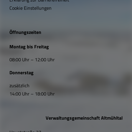
i
Cookie Einstellungen
g
e
Öffnungszeiten
L
Montag bis Freitag
i
08:00 Uhr – 12:00 Uhr
n
Donnerstag
k
s
zusätzlich
14:00 Uhr – 18:00 Uhr
,
Ö
Verwaltungsgemeinschaft Altmühltal
f