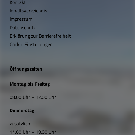
Kontakt
c
Inhaltsverzeichnis
h
Impressum
t
Datenschutz
Erklärung zur Barrierefreiheit
i
Cookie Einstellungen
g
e
Öffnungszeiten
L
Montag bis Freitag
i
08:00 Uhr – 12:00 Uhr
n
Donnerstag
k
s
zusätzlich
14:00 Uhr – 18:00 Uhr