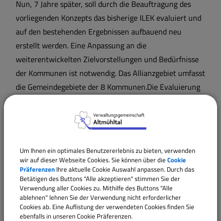
Nun, 7 Jahre später, soll durch die Beauftragung des
vorliegenden Konzepts das bisherige ILEK evaluiert und
auf den bestehenden Ergebnissen aufbauend neu
erstellt werden. Eine Anpassung an die
weiterentwickelten Zielvorstellungen und Bedürfnisse
der Kommunen ist notwendig. Das Allianzgebiet umfasst
die Gemeindegebiete der 8 Kommunen.Die Evaluierung
und Neuerstellung des Integrierten Ländlichen
Entwicklungskonzeptes ist als beteiligungsorientierter
Prozess zur zielgerichteten Entwicklung der Region
angelegt. Es wirken die Gemeinden mit den jeweiligen
Um Ihnen ein optimales Benutzererlebnis zu bieten, verwenden
Bürgermeistern in der Beteiligtenversammlung sowie
wir auf dieser Webseite Cookies. Sie können über die
Cookie
die interessierte Bevölkerung mit.
Präferenzen
Ihre aktuelle Cookie Auswahl anpassen. Durch das
Betätigen des Buttons "Alle akzeptieren" stimmen Sie der
Verwendung aller Cookies zu. Mithilfe des Buttons "Alle
Ziel ist es, in Kooperation von Wünschen aus der
ablehnen" lehnen Sie der Verwendung nicht erforderlicher
Bürgerbeteiligung und fachlicher Analyse Maßnahmen
Cookies ab. Eine Auflistung der verwendeten Cookies finden Sie
ebenfalls in unseren Cookie Präferenzen.
mit einer hohen Umsetzungswahrscheinlichkeit zu