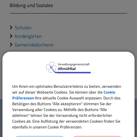
Bildung und Soziales
Markt Markt Berolzheim
Schulen
Gemeinde Meinheim
Kindergärten
Gemeindebücherei
Senioren
Kommunale Bürgerstiftung
Erwachsenenbildung - vhs
Um Ihnen ein optimales Benutzererlebnis zu bieten, verwenden
wir auf dieser Webseite Cookies. Sie können über die
Cookie
Präferenzen
Ihre aktuelle Cookie Auswahl anpassen. Durch das
W
Betätigen des Buttons "Alle akzeptieren" stimmen Sie der
Mehr entdecken
Verwendung aller Cookies zu. Mithilfe des Buttons "Alle
i
ablehnen" lehnen Sie der Verwendung nicht erforderlicher
Cookies ab. Eine Auflistung der verwendeten Cookies finden Sie
Kontakt
c
ebenfalls in unseren Cookie Präferenzen.
Inhaltsverzeichnis