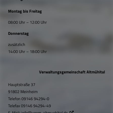
L
Montag bis Freitag
i
08:00 Uhr – 12:00 Uhr
n
Donnerstag
k
s
zusätzlich
14:00 Uhr – 18:00 Uhr
,
Ö
Verwaltungsgemeinschaft Altmühltal
f
Hauptstraße 37
f
91802 Meinheim
n
Telefon
09146 94294-0
u
Telefax
09146 94294-49
E-Mail:
info@vgem-altmuehltal.de