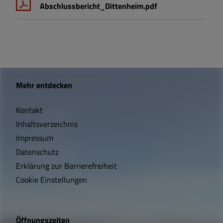
Abschlussbericht_Dittenheim.pdf
W
Mehr entdecken
i
Kontakt
c
Inhaltsverzeichnis
h
Impressum
t
Datenschutz
Erklärung zur Barrierefreiheit
i
Cookie Einstellungen
g
e
Öffnungszeiten