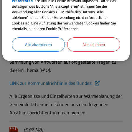
Präferenzen
Ihre aktuelle Cookie Auswahl anpassen. Durch das
Betätigen des Buttons "Alle akzeptieren" stimmen Sie der
hätte.
Verwendung aller Cookies zu. Mithilfe des Buttons "Alle
ablehnen" lehnen Sie der Verwendung nicht erforderlicher
Die Kommunalrichtlinie ist ein Förderprogramm des
Cookies ab. Eine Auflistung der verwendeten Cookies finden Sie
Bundes, welches Kommunen - so auch die Gemeinde
ebenfalls in unseren Cookie Präferenzen.
Dittenheim - finanziell dabei unterstützt,
Alle akzeptieren
Alle ablehnen
Klimaschutzmaßnahmen zu planen und umzusetzen. Im
folgenden Link finden Sie weitere Informationen und
Sammlung von Antworten auf oft gestellte Fragen zu
diesem Thema (FAQ).
LINK zur Kommunalrichtlinie des Bundes!
Alle Ergebnisse und Einzelheiten zur Wärmeplanung der
Gemeinde Dittenheim können aus dem folgenden
Abschlussbericht entnommen werden.
(5,07 MB)