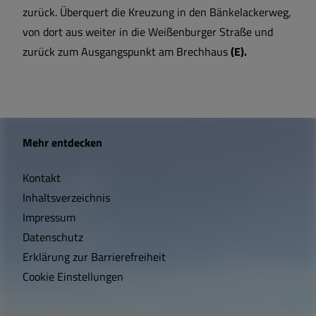
zurück. Überquert die Kreuzung in den Bänkelackerweg,
von dort aus weiter in die Weißenburger Straße und
zurück zum Ausgangspunkt am Brechhaus
(E).
W
Mehr entdecken
i
Kontakt
c
Inhaltsverzeichnis
h
Impressum
t
Datenschutz
Erklärung zur Barrierefreiheit
i
Cookie Einstellungen
g