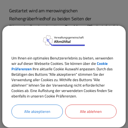
Gestartet wird am merowingischen
Reihengräberfriedhof zu beiden Seiten der
Römerstraße, dem heutigen
Brechhaus
(E),
die Infotafel
ist direkt vor dem Anwesen Römerstraße 9 in
Trommetsheim zu finden. Über die Weißenburger Straße
in Richtung Ortsmitte geht es weiter links ins Feldlein,
über den Feldweg, auf den Wirtschaftsweg rechts, die
Um Ihnen ein optimales Benutzererlebnis zu bieten, verwenden
wir auf dieser Webseite Cookies. Sie können über die
Cookie
nächste links in Richtung
Trommetsheimer Berg
(D).
Präferenzen
Ihre aktuelle Cookie Auswahl anpassen. Durch das
Betätigen des Buttons "Alle akzeptieren" stimmen Sie der
Am Trommetsheimer Berg angekommen, findet man die
Verwendung aller Cookies zu. Mithilfe des Buttons "Alle
ablehnen" lehnen Sie der Verwendung nicht erforderlicher
Infotafel vor der 300 Jahre alten Eiche.
Cookies ab. Eine Auflistung der verwendeten Cookies finden Sie
ebenfalls in unseren Cookie Präferenzen.
Hinter der Eiche rechts über den Feldweg, an der
Unterstellhütte und dem Sonnwendfeuerplatz vorbei in
Alle akzeptieren
Alle ablehnen
Richtung Gemeindeverbindungsstraße Trommetsheim-
Lengenfeld. Diese überquert man und folgt dem Feldweg