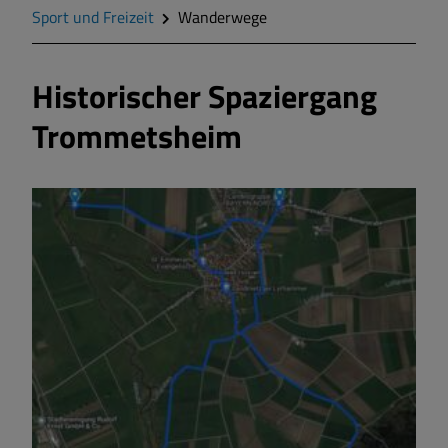
Geschichte
Sport und Freizeit
Wanderwege
Wappen
Historischer Spaziergang
Trommetsheim
Gemeinderat
Gemeindeteile
Mitteilungsblatt
Wohnen und Bauen
Bildung und Soziales
Vereine und Gruppen