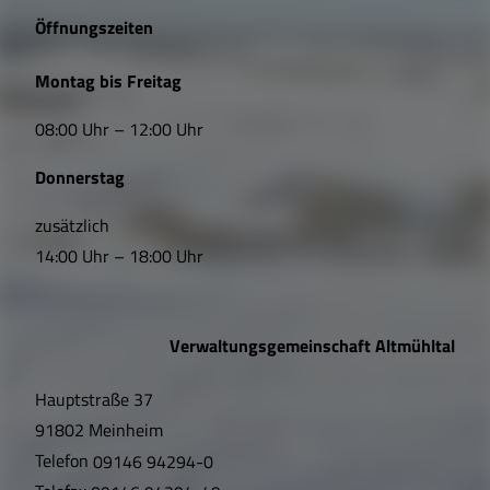
e
Öffnungszeiten
L
Montag bis Freitag
i
08:00 Uhr – 12:00 Uhr
n
Donnerstag
k
s
zusätzlich
14:00 Uhr – 18:00 Uhr
,
Ö
Verwaltungsgemeinschaft Altmühltal
f
Hauptstraße 37
f
91802 Meinheim
n
Telefon
09146 94294-0