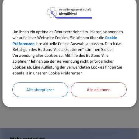
Sprechzeiten des 1. Bürgermeisters:
Um Ihnen ein optimales Benutzererlebnis zu bieten, verwenden
Helmut Zäh
wir auf dieser Webseite Cookies. Sie können über die
Cookie
Präferenzen
Ihre aktuelle Cookie Auswahl anpassen. Durch das
Betätigen des Buttons "Alle akzeptieren" stimmen Sie der
in Alesheim:
Verwendung aller Cookies zu. Mithilfe des Buttons "Alle
Donnerstag von 18.00 Uhr bis 19.00 Uhr in der
ablehnen" lehnen Sie der Verwendung nicht erforderlicher
Cookies ab. Eine Auflistung der verwendeten Cookies finden Sie
Gemeindekanzlei, Weimersheimer Str. 3
ebenfalls in unseren Cookie Präferenzen.
in Trommetsheim:
Donnerstag von 19.00 Uhr bis 20.00 Uhr im alten
Alle akzeptieren
Alle ablehnen
Schulhaus, Kirchstraße 9
W