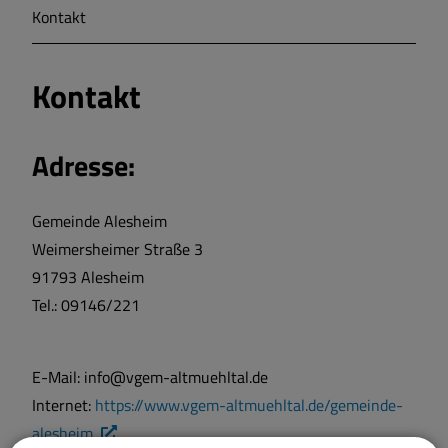
Kontakt
Markt Markt Berolzheim
Kontakt
Gemeinde Meinheim
Adresse:
Gemeinde Alesheim
Weimersheimer Straße 3
91793 Alesheim
Tel.: 09146/221
E-Mail: info@vgem-altmuehltal.de
Internet:
https://www.vgem-altmuehltal.de/gemeinde-
alesheim