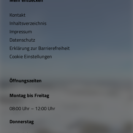
Mehr entdecken
i
Kontakt
c
Inhaltsverzeichnis
h
Impressum
t
Datenschutz
Erklärung zur Barrierefreiheit
i
Cookie Einstellungen
g
e
Öffnungszeiten
L
Montag bis Freitag
i
08:00 Uhr – 12:00 Uhr
n
Donnerstag
k