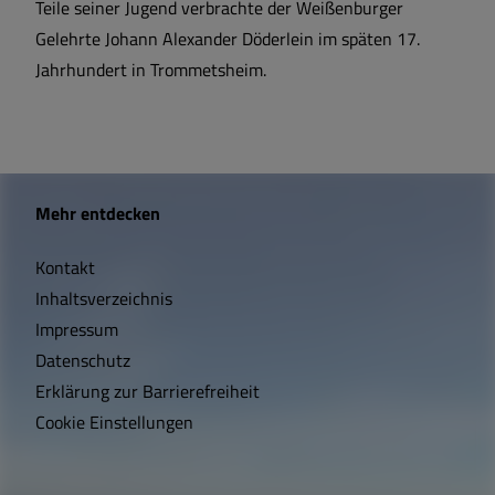
Teile seiner Jugend verbrachte der Weißenburger
Gelehrte Johann Alexander Döderlein im späten 17.
Jahrhundert in Trommetsheim.
W
Mehr entdecken
i
Kontakt
c
Inhaltsverzeichnis
h
Impressum
t
Datenschutz
Erklärung zur Barrierefreiheit
i
Cookie Einstellungen
g