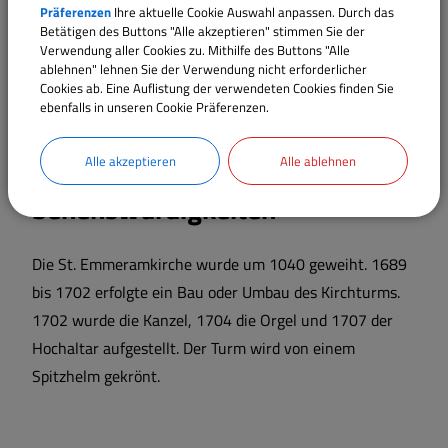
Piloten und zwei Soldaten des Panzers wurden getötet.
Präferenzen
Ihre aktuelle Cookie Auswahl anpassen. Durch das
Betätigen des Buttons "Alle akzeptieren" stimmen Sie der
Bis zur Gemeindegebietsreform war Trommetsheim eine
Verwendung aller Cookies zu. Mithilfe des Buttons "Alle
selbstständige Gemeinde. 1978 wurde sie zusammen
ablehnen" lehnen Sie der Verwendung nicht erforderlicher
mit ihrem Gemeindeteil Lengenfeld in die
Cookies ab. Eine Auflistung der verwendeten Cookies finden Sie
ebenfalls in unseren Cookie Präferenzen.
Nachbargemeinde Alesheim eingegliedert.
Alle akzeptieren
Alle ablehnen
Sehenswürdigkeiten
Die St. Emmeramkirche wurde um 1040 geweiht. 1689
bis 1702 erfolgte ein Bau oder Umbau des Kirchturms.
1702 wurde die Kanzel, 1704 die Orgel und 1707 der
Hochaltar aufgestellt. Der Turm wird von einem
Spitzhelm gekrönt.