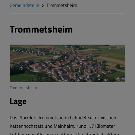
Geschichte
Gemeindeteile
Trommetsheim
Wappen
Trommetsheim
Gemeinderat
Gemeindeteile
Mitteilungsblatt
Trommetsheim
Wohnen und Bauen
Lage
Bildung und Soziales
Das Pfarrdorf Trommetsheim befindet sich zwischen
Kattenhochstatt und Meinheim, rund 1,7 Kilometer
Vereine und Gruppen
Luftlinie von Alesheim entfernt. Die Altmühl fließt im