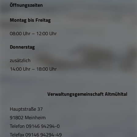
e
Öffnungszeiten
L
Montag bis Freitag
i
08:00 Uhr – 12:00 Uhr
n
Donnerstag
k
s
zusätzlich
14:00 Uhr – 18:00 Uhr
,
Ö
Verwaltungsgemeinschaft Altmühltal
f
Hauptstraße 37
f
91802 Meinheim
n
Telefon
09146 94294-0
Telefax
09146 94294-49