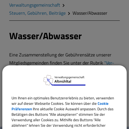
Was erledige ich wo?
Verwaltungsgemeinschaft
Steuern, Gebühren, Beiträge
Wasser/Abwasser
Mitarbeiter im Rathaus
Wasser/Abwasser
Online-Bürgerservice
Formulare
Eine Zusammenstellung der Gebührensätze unserer
Mitgliedsgemeinden finden Sie unter der Rubrik
"Ver-
und Entsorgung"
Veranstaltungen/Kalender
.
Die aktuellen Beitrags- und Gebührensatzungen finden
Ver- und Entsorgung
Sie bei den jeweiligen Gemeinden unter "Satzungen und
Um Ihnen ein optimales Benutzererlebnis zu bieten, verwenden
Verordnungen".
wir auf dieser Webseite Cookies. Sie können über die
Cookie
Steuern, Gebühren, Beiträge
Präferenzen
Ihre aktuelle Cookie Auswahl anpassen. Durch das
Betätigen des Buttons "Alle akzeptieren" stimmen Sie der
Verwendung aller Cookies zu. Mithilfe des Buttons "Alle
Schulverband
ablehnen" lehnen Sie der Verwendung nicht erforderlicher