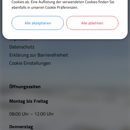
W
Cookies ab. Eine Auflistung der verwendeten Cookies finden Sie
ebenfalls in unseren Cookie Präferenzen.
Mehr entdecken
Notrufnummern/Vorsorge
i
Kontakt
c
Alle akzeptieren
Alle ablehnen
Inhaltsverzeichnis
h
Impressum
t
Datenschutz
Erklärung zur Barrierefreiheit
i
Cookie Einstellungen
g
e
Öffnungszeiten
L
Montag bis Freitag
i
08:00 Uhr – 12:00 Uhr
n
Donnerstag