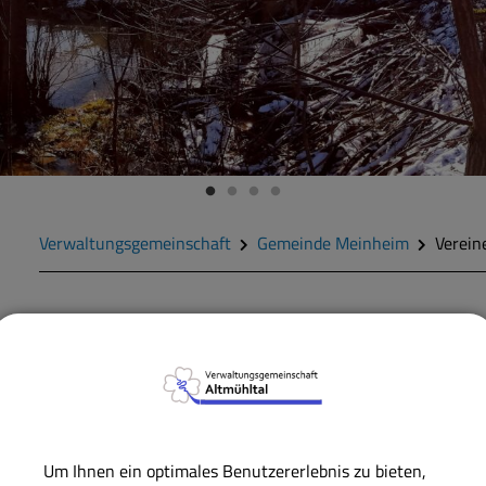
Verwaltungsgemeinschaft
Gemeinde Meinheim
Verein
Vereine und Gruppen
Vereine
Feldgeschworene
Feuerwehren
Um Ihnen ein optimales Benutzererlebnis zu bieten,