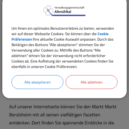
hochwertige, regional erzeugte Produkte mit dem
Einsatz moderner Technik verbinden und so die enge
Verbindung zwischen Natur, Nachhaltigkeit und
zeitgemäßem Arbeiten erlebbar machen.
Um Ihnen ein optimales Benutzererlebnis zu bieten, verwenden
wir auf dieser Webseite Cookies. Sie können über die
Cookie
Bei uns treffen Tradition und Gemeinschaft auf moderne
Präferenzen
Ihre aktuelle Cookie Auswahl anpassen. Durch das
Betätigen des Buttons "Alle akzeptieren" stimmen Sie der
Infrastruktur: Vereine, Feste, Café,
Verwendung aller Cookies zu. Mithilfe des Buttons "Alle
Einkaufsmöglichkeiten und medizinische Versorgung
ablehnen" lehnen Sie der Verwendung nicht erforderlicher
Cookies ab. Eine Auflistung der verwendeten Cookies finden Sie
sorgen für ein lebendiges Miteinander. Besonders danke
ebenfalls in unseren Cookie Präferenzen.
ich allen Bürgern, Ehrenamtlichen, unseren
Unternehmern sowie den Verwaltungsmitarbeitern, die
Alle akzeptieren
Alle ablehnen
unsere Gemeinde so lebendig, erfolgreich und herzlich
gestalten.
Auf unserer Internetseite können Sie den Markt Markt
Berolzheim mit all seinen vielfältigen Facetten
entdecken. Dort finden Sie spannende Einblicke in die