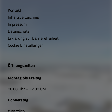
i
Kontakt
c
Inhaltsverzeichnis
h
Impressum
t
Datenschutz
Erklärung zur Barrierefreiheit
i
Cookie Einstellungen
g
e
Öffnungszeiten
L
Montag bis Freitag
i
08:00 Uhr – 12:00 Uhr
n
Donnerstag
k
zusätzlich