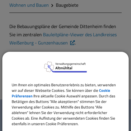
Geschichte
Wohnen und Bauen
Baugebiete
Wappen
Die Bebauungspläne der Gemeinde Dittenheim finden
Sie im zentralen
Bauleitpläne-Viewer des Landkreises
Gemeinderat
Weißenburg - Gunzenhausen
.
Gemeindeteile
Für Fragen zum Inhalt der einzelnen Bebauungspläne
steht Ihnen das Bauamt der Verwaltungsgemeinschaft
Altmühltal gerne zur Verfügung.
Mitteilungsblatt
Um Ihnen ein optimales Benutzererlebnis zu bieten, verwenden
Wohnen und Bauen
wir auf dieser Webseite Cookies. Sie können über die
Cookie
Präferenzen
Ihre aktuelle Cookie Auswahl anpassen. Durch das
W
Betätigen des Buttons "Alle akzeptieren" stimmen Sie der
Bildung und Soziales
Verwendung aller Cookies zu. Mithilfe des Buttons "Alle
Mehr entdecken
ablehnen" lehnen Sie der Verwendung nicht erforderlicher
i
Cookies ab. Eine Auflistung der verwendeten Cookies finden Sie
Vereine und Gruppen
ebenfalls in unseren Cookie Präferenzen.
Kontakt
c