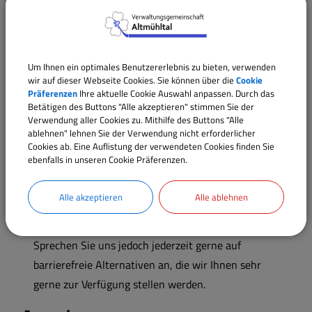
Überarbeitung der Dateien mit speziellen
Programmen muss gelernt sein - zumal eine
Nachbearbeitung nicht immer zu vollständiger
Um Ihnen ein optimales Benutzererlebnis zu bieten, verwenden
Barrierefreiheit führt. Zudem werden auch PDF-
wir auf dieser Webseite Cookies. Sie können über die
Cookie
Dokumente von Dritten übermittelt. Diese können
Präferenzen
Ihre aktuelle Cookie Auswahl anpassen. Durch das
Betätigen des Buttons "Alle akzeptieren" stimmen Sie der
zwar beschreibbar gemacht und vereinfacht werden,
Verwendung aller Cookies zu. Mithilfe des Buttons "Alle
allerdings können diese nicht vollständig barrierefrei
ablehnen" lehnen Sie der Verwendung nicht erforderlicher
Cookies ab. Eine Auflistung der verwendeten Cookies finden Sie
überarbeitet werden. Die Mitarbeiterkapazität der
ebenfalls in unseren Cookie Präferenzen.
Gemeinde, kann ein solch umfangreiches
Unterfangen derzeit nicht nicht dauerhaft in Ihren
Alle akzeptieren
Alle ablehnen
Prozessen etablieren. Deshalb sind unsere Mitarbeiter
in dieser Hinsicht noch nicht speziell geschult.
Sprechen Sie uns jedoch jederzeit gerne auf
barrierefreie Alternativen an, die wir Ihnen sehr
gerne zur Verfügung stellen werden.