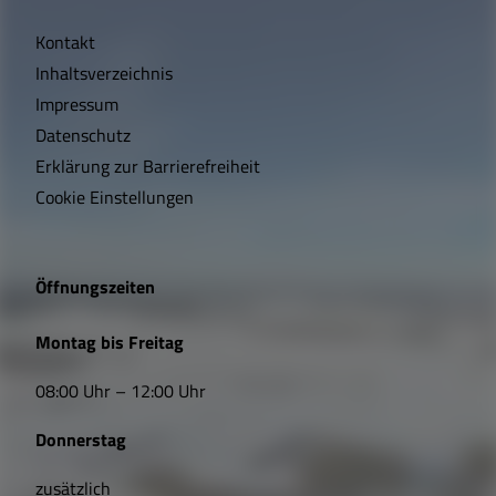
i
Kontakt
c
Inhaltsverzeichnis
h
Impressum
t
Datenschutz
Erklärung zur Barrierefreiheit
i
Cookie Einstellungen
g
e
Öffnungszeiten
L
Montag bis Freitag
i
08:00 Uhr – 12:00 Uhr
n
Donnerstag
k
zusätzlich