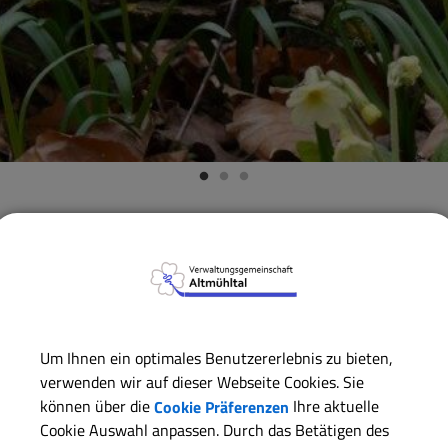
Verwaltungsgemeinschaft
Gemeinde Alesheim
Wärmep
Wärmeplanung der Ge
Um Ihnen ein optimales Benutzererlebnis zu bieten,
Ziel der Planung ist, neben einer Aufnahme der Ist-Situation
verwenden wir auf dieser Webseite Cookies. Sie
Wärmeversorgung in der Gemeinde Alesheim zu identifizier
können über die
Cookie Präferenzen
Ihre aktuelle
Cookie Auswahl anpassen. Durch das Betätigen des
Mit dem erarbeiteten Wärmeplan erfüllt die Gemeinde Aleshe