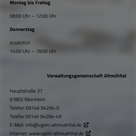
Montag bis Freitag
i
08:00 Uhr – 12:00 Uhr
n
Donnerstag
k
s
zusätzlich
14:00 Uhr – 18:00 Uhr
,
Ö
Verwaltungsgemeinschaft Altmühltal
f
Hauptstraße 37
f
91802 Meinheim
n
Telefon
09146 94294-0
u
Telefax
09146 94294-49
E-Mail:
info@vgem-altmuehltal.de
n
Internet:
www.vgem-altmuehltal.de