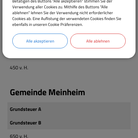
Betätigen des Buttons "Alle akzeptieren" stimmen Sie der
Markt Markt Berolzheim
Verwendung aller Cookies zu. Mithilfe des Buttons "Alle
ablehnen" lehnen Sie der Verwendung nicht erforderlicher
Cookies ab. Eine Auflistung der verwendeten Cookies finden Sie
ebenfalls in unseren Cookie Präferenzen.
Grundsteuer A
Grundsteuer B
Alle akzeptieren
Alle ablehnen
550 v. H.
450 v. H.
Gemeinde Meinheim
Grundsteuer A
Grundsteuer B
650 v. H.