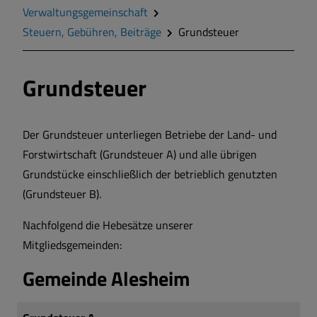
Was erledige ich wo?
Verwaltungsgemeinschaft
Steuern, Gebühren, Beiträge
Grundsteuer
Mitarbeiter im Rathaus
Grundsteuer
Online-Bürgerservice
Formulare
Der Grundsteuer unterliegen Betriebe der Land- und
Forstwirtschaft (Grundsteuer A) und alle übrigen
Grundstücke einschließlich der betrieblich genutzten
Veranstaltungen/Kalender
(Grundsteuer B).
Ver- und Entsorgung
Nachfolgend die Hebesätze unserer
Mitgliedsgemeinden:
Steuern, Gebühren, Beiträge
Gemeinde Alesheim
Schulverband