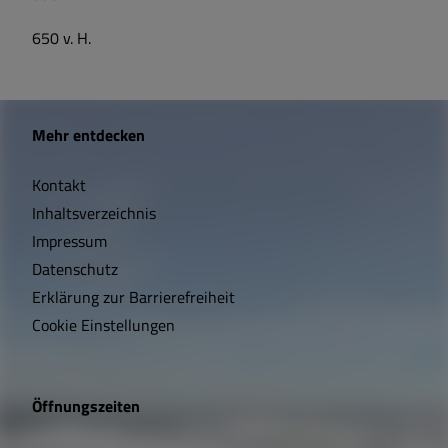
650 v. H.
W
Mehr entdecken
i
Kontakt
c
Inhaltsverzeichnis
h
Impressum
t
Datenschutz
Erklärung zur Barrierefreiheit
i
Cookie Einstellungen
g
e
Öffnungszeiten
L