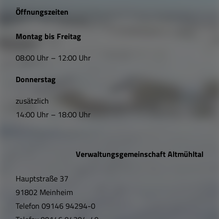
e
Öffnungszeiten
L
Montag bis Freitag
i
08:00 Uhr – 12:00 Uhr
n
Donnerstag
k
s
zusätzlich
14:00 Uhr – 18:00 Uhr
,
Ö
Verwaltungsgemeinschaft Altmühltal
f
Hauptstraße 37
f
91802 Meinheim
n
Telefon
09146 94294-0