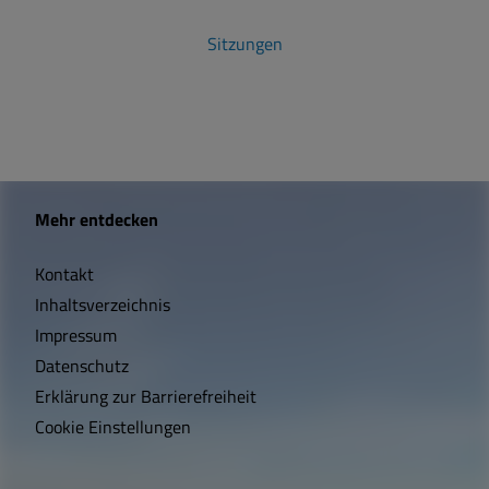
Sitzungen
W
Mehr entdecken
i
Kontakt
c
Inhaltsverzeichnis
h
Impressum
t
Datenschutz
Erklärung zur Barrierefreiheit
i
Cookie Einstellungen
g