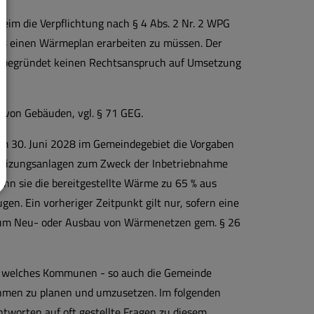
eim die Verpflichtung nach § 4 Abs. 2 Nr. 2 WPG
28 einen Wärmeplan erarbeiten zu müssen. Der
 begründet keinen Rechtsanspruch auf Umsetzung
von Gebäuden, vgl. § 71 GEG.
dem 30. Juni 2028 im Gemeindegebiet die Vorgaben
n Heizungsanlagen zum Zweck der Inbetriebnahme
nn sie die bereitgestellte Wärme zu 65 % aus
n. Ein vorheriger Zeitpunkt gilt nur, sofern eine
zum Neu- oder Ausbau von Wärmenetzen gem. § 26
s, welches Kommunen - so auch die Gemeinde
ahmen zu planen und umzusetzen. Im folgenden
tworten auf oft gestellte Fragen zu diesem