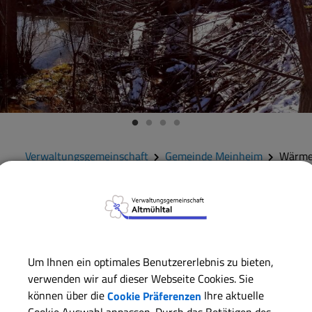
Verwaltungsgemeinschaft
Gemeinde Meinheim
Wärme
Wärmepl
der Gemeinde
Um Ihnen ein optimales Benutzererlebnis zu bieten,
verwenden wir auf dieser Webseite Cookies. Sie
Ziel der Planung ist, neben einer Aufnahme der Ist-Situation
können über die
Cookie Präferenzen
Ihre aktuelle
Wärmeversorgung in der Gemeinde Meinheim zu identifizier