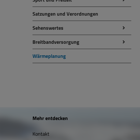
Satzungen und Verordnungen
Sehenswertes
Breitbandversorgung
Wärmeplanung
W
Mehr entdecken
i
Kontakt
c